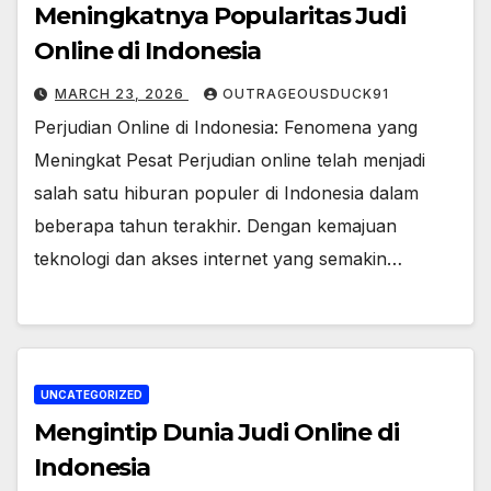
Meningkatnya Popularitas Judi
Online di Indonesia
MARCH 23, 2026
OUTRAGEOUSDUCK91
Perjudian Online di Indonesia: Fenomena yang
Meningkat Pesat Perjudian online telah menjadi
salah satu hiburan populer di Indonesia dalam
beberapa tahun terakhir. Dengan kemajuan
teknologi dan akses internet yang semakin…
UNCATEGORIZED
Mengintip Dunia Judi Online di
Indonesia