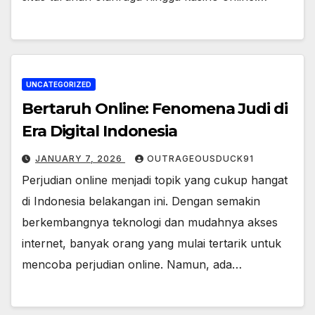
UNCATEGORIZED
Bertaruh Online: Fenomena Judi di
Era Digital Indonesia
JANUARY 7, 2026
OUTRAGEOUSDUCK91
Perjudian online menjadi topik yang cukup hangat
di Indonesia belakangan ini. Dengan semakin
berkembangnya teknologi dan mudahnya akses
internet, banyak orang yang mulai tertarik untuk
mencoba perjudian online. Namun, ada…