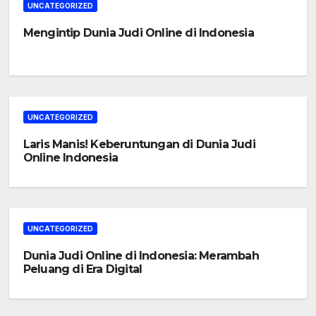
UNCATEGORIZED
Mengintip Dunia Judi Online di Indonesia
UNCATEGORIZED
Laris Manis! Keberuntungan di Dunia Judi
Online Indonesia
UNCATEGORIZED
Dunia Judi Online di Indonesia: Merambah
Peluang di Era Digital