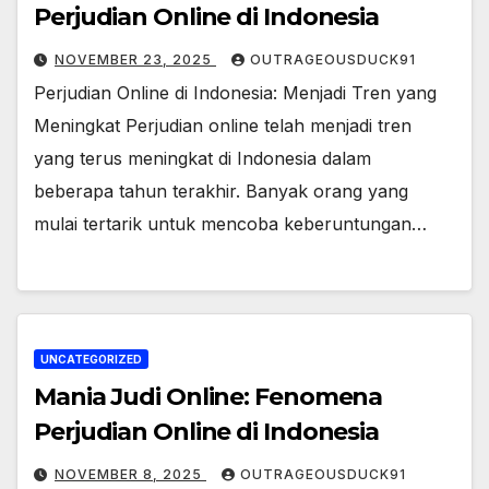
Perjudian Online di Indonesia
NOVEMBER 23, 2025
OUTRAGEOUSDUCK91
Perjudian Online di Indonesia: Menjadi Tren yang
Meningkat Perjudian online telah menjadi tren
yang terus meningkat di Indonesia dalam
beberapa tahun terakhir. Banyak orang yang
mulai tertarik untuk mencoba keberuntungan…
UNCATEGORIZED
Mania Judi Online: Fenomena
Perjudian Online di Indonesia
NOVEMBER 8, 2025
OUTRAGEOUSDUCK91