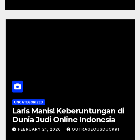
UNCATEGORIZED
Laris Manis! Keberuntungan di
Dunia Judi Online Indonesia
FEBRUARY 21, 2026
OUTRAGEOUSDUCK91