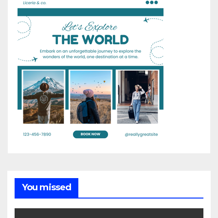
You missed