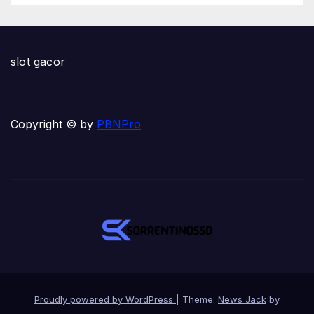
slot gacor
Copyright © by
PBNPro
Proudly powered by WordPress
|
Theme:
News Jack
by