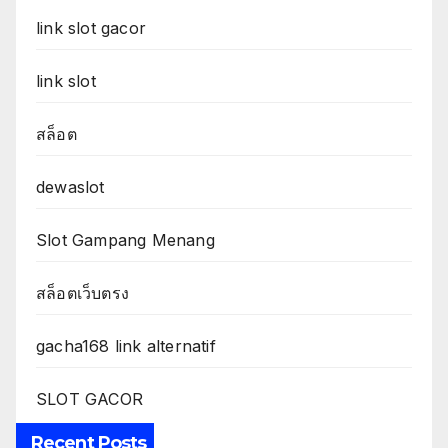
link slot gacor
link slot
สล็อต
dewaslot
Slot Gampang Menang
สล็อตเว็บตรง
gacha168 link alternatif
SLOT GACOR
Recent Posts