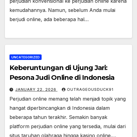
perjudian konvensional ke perjudian online karena
kemudahannya. Namun, sebelum Anda mulai
berjudi online, ada beberapa hal…
UNCATEGORIZED
Keberuntungan di Ujung Jari:
Pesona Judi Online di Indonesia
JANUARY 22, 2026
OUTRAGEOUSDUCK91
Perjudian online memang telah menjadi topik yang
hangat diperbincangkan di Indonesia dalam
beberapa tahun terakhir. Semakin banyak
platform perjudian online yang tersedia, mulai dari
situs taruhan olahraga hingga kasino online.…