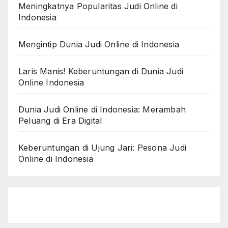
Meningkatnya Popularitas Judi Online di
Indonesia
Mengintip Dunia Judi Online di Indonesia
Laris Manis! Keberuntungan di Dunia Judi
Online Indonesia
Dunia Judi Online di Indonesia: Merambah
Peluang di Era Digital
Keberuntungan di Ujung Jari: Pesona Judi
Online di Indonesia