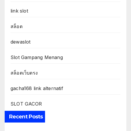
link slot
สล็อต
dewaslot
Slot Gampang Menang
สล็อตเว็บตรง
gacha168 link alternatif
SLOT GACOR
Recent Posts