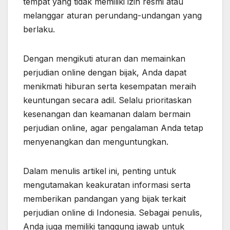
tempat yang tidak memiliki izin resmi atau
melanggar aturan perundang-undangan yang
berlaku.
Dengan mengikuti aturan dan memainkan
perjudian online dengan bijak, Anda dapat
menikmati hiburan serta kesempatan meraih
keuntungan secara adil. Selalu prioritaskan
kesenangan dan keamanan dalam bermain
perjudian online, agar pengalaman Anda tetap
menyenangkan dan menguntungkan.
Dalam menulis artikel ini, penting untuk
mengutamakan keakuratan informasi serta
memberikan pandangan yang bijak terkait
perjudian online di Indonesia. Sebagai penulis,
Anda juga memiliki tanggung jawab untuk