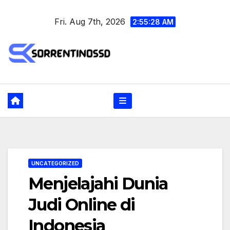
Skip
Fri. Aug 7th, 2026
to
2:55:29 AM
content
UNCATEGORIZED
Menjelajahi Dunia
Judi Online di
Indonesia