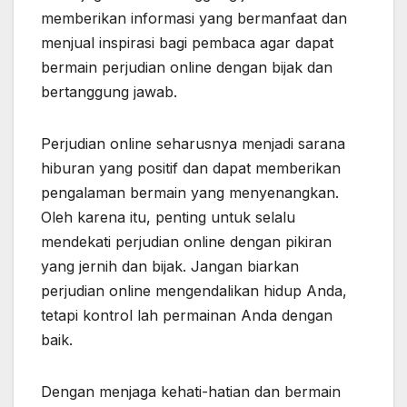
memberikan informasi yang bermanfaat dan
menjual inspirasi bagi pembaca agar dapat
bermain perjudian online dengan bijak dan
bertanggung jawab.
Perjudian online seharusnya menjadi sarana
hiburan yang positif dan dapat memberikan
pengalaman bermain yang menyenangkan.
Oleh karena itu, penting untuk selalu
mendekati perjudian online dengan pikiran
yang jernih dan bijak. Jangan biarkan
perjudian online mengendalikan hidup Anda,
tetapi kontrol lah permainan Anda dengan
baik.
Dengan menjaga kehati-hatian dan bermain