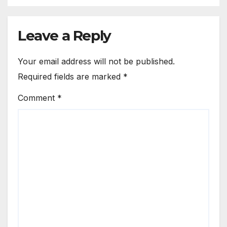
Leave a Reply
Your email address will not be published.
Required fields are marked
*
Comment
*