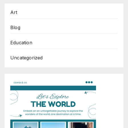
Art
Blog
Education
Uncategorized