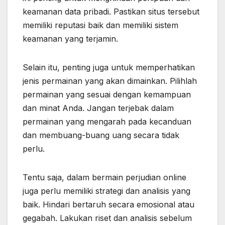
keamanan data pribadi. Pastikan situs tersebut
memiliki reputasi baik dan memiliki sistem
keamanan yang terjamin.
Selain itu, penting juga untuk memperhatikan
jenis permainan yang akan dimainkan. Pilihlah
permainan yang sesuai dengan kemampuan
dan minat Anda. Jangan terjebak dalam
permainan yang mengarah pada kecanduan
dan membuang-buang uang secara tidak
perlu.
Tentu saja, dalam bermain perjudian online
juga perlu memiliki strategi dan analisis yang
baik. Hindari bertaruh secara emosional atau
gegabah. Lakukan riset dan analisis sebelum