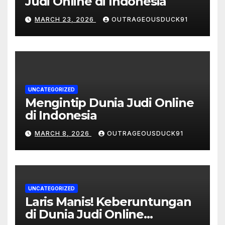
Judi Online di Indonesia
MARCH 23, 2026
OUTRAGEOUSDUCK91
UNCATEGORIZED
Mengintip Dunia Judi Online
di Indonesia
MARCH 8, 2026
OUTRAGEOUSDUCK91
UNCATEGORIZED
Laris Manis! Keberuntungan
di Dunia Judi Online