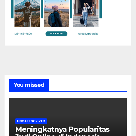
You missed
UNCATEGORIZED
Meningkatnya Popularitas