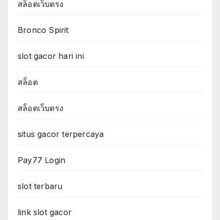
สล็อตเว็บตรง
Bronco Spirit
slot gacor hari ini
สล็อต
สล็อตเว็บตรง
situs gacor terpercaya
Pay77 Login
slot terbaru
link slot gacor