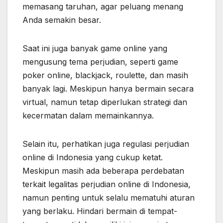
memasang taruhan, agar peluang menang
Anda semakin besar.
Saat ini juga banyak game online yang
mengusung tema perjudian, seperti game
poker online, blackjack, roulette, dan masih
banyak lagi. Meskipun hanya bermain secara
virtual, namun tetap diperlukan strategi dan
kecermatan dalam memainkannya.
Selain itu, perhatikan juga regulasi perjudian
online di Indonesia yang cukup ketat.
Meskipun masih ada beberapa perdebatan
terkait legalitas perjudian online di Indonesia,
namun penting untuk selalu mematuhi aturan
yang berlaku. Hindari bermain di tempat-